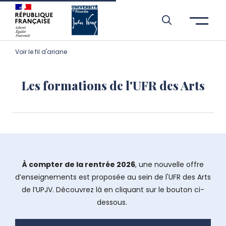
Aller à l’entête de page
Aller au menu principale
Aller au contenu principal
Aller à la recherche
Passer aux cookies
Aller au pied de page
Voir le fil d'ariane
Les formations de l'UFR des Arts
À compter de la rentrée 2026
, une nouvelle offre
d’enseignements est proposée au sein de l'UFR des Arts
de l’UPJV. Découvrez là en cliquant sur le bouton ci-
dessous.