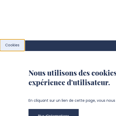
Cookies
UFR des Arts
Nous utilisons des cookies
Campus Teinturerie
expérience d'utilisateur.
30, rue des Teinturiers, 80080 AMIENS
+33 3 22 22 43 43
En cliquant sur un lien de cette page, vous nou
infos-arts@u-picardie.fr
Plus d'informations