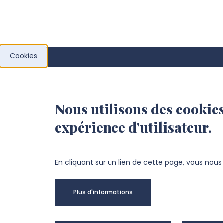
Cookies
UFR des Arts
Nous utilisons des cookies
Campus Teinturerie
expérience d'utilisateur.
30, rue des Teinturiers, 80080 AMIENS
+33 3 22 22 43 43
En cliquant sur un lien de cette page, vous nou
infos-arts@u-picardie.fr
Plus d'informations
NOUS CONTACTER